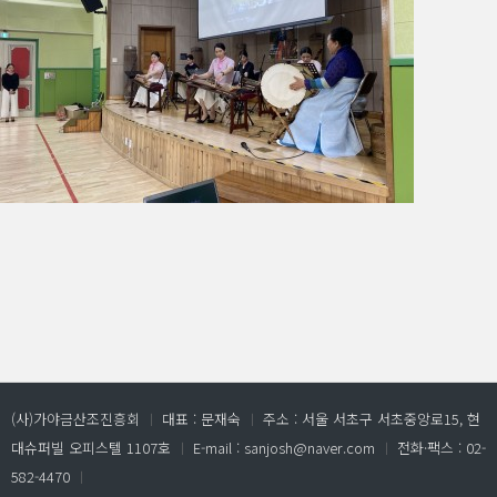
(사)가야금산조진흥회
ㅣ
대표 : 문재숙
ㅣ
주소 : 서울 서초구 서초중앙로15, 현
대슈퍼빌 오피스텔 1107호
ㅣ
E-mail : sanjosh@naver.com
ㅣ
전화·팩스 : 02-
582-4470
ㅣ